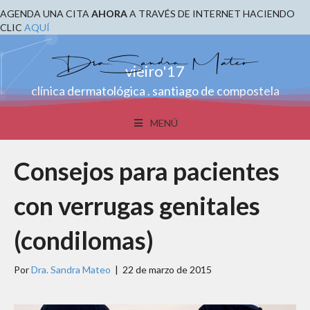
AGENDA UNA CITA
AHORA
A TRAVÉS DE INTERNET HACIENDO
CLIC
AQUÍ
vieiro'17
clínica dermatológica . santiago de compostela
MENÚ
Consejos para pacientes
con verrugas genitales
(condilomas)
Por
Dra. Sandra Mateo
|
22 de marzo de 2015