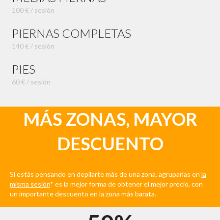
100 € / sesión
PIERNAS COMPLETAS
140 € / sesión
PIES
60 € / sesión
MÁS ZONAS, MAYOR
DESCUENTO
Si estás pensando en depilarte más de una zona, agruparlas en
la
misma sesión
* es la mejor forma de obtener el mejor precio, con
un importante descuento en la zona más barata.