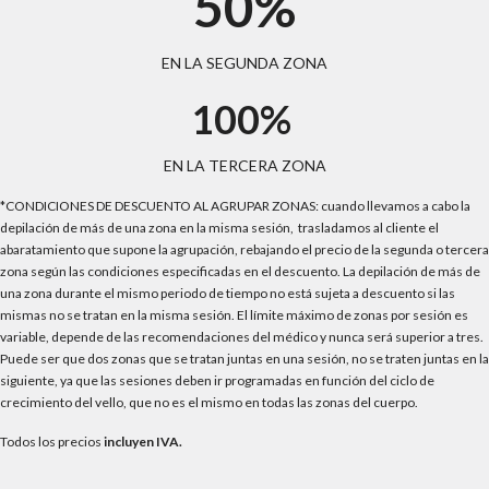
50%
EN LA SEGUNDA ZONA
100%
EN LA TERCERA ZONA
*CONDICIONES DE DESCUENTO AL AGRUPAR ZONAS: cuando llevamos a cabo la
depilación de más de una zona en la misma sesión, trasladamos al cliente el
abaratamiento que supone la agrupación, rebajando el precio de la segunda o tercera
zona según las condiciones especificadas en el descuento. La depilación de más de
una zona durante el mismo periodo de tiempo no está sujeta a descuento si las
mismas no se tratan en la misma sesión. El límite máximo de zonas por sesión es
variable, depende de las recomendaciones del médico y nunca será superior a tres.
Puede ser que dos zonas que se tratan juntas en una sesión, no se traten juntas en la
siguiente, ya que las sesiones deben ir programadas en función del ciclo de
crecimiento del vello, que no es el mismo en todas las zonas del cuerpo.
Todos los precios
incluyen IVA.