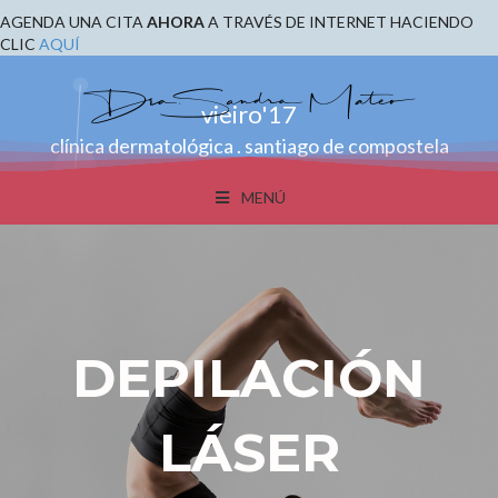
AGENDA UNA CITA
AHORA
A TRAVÉS DE INTERNET HACIENDO
CLIC
AQUÍ
vieiro'17
clínica dermatológica . santiago de compostela
MENÚ
DEPILACIÓN
LÁSER