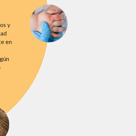
ños y
dad
te en
ngún
a