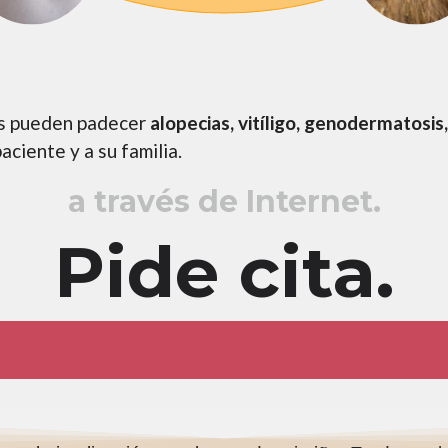
os pueden padecer
alopecias, vitíligo, genodermatosi
ciente y a su familia.
a través de Internet.
Pide cita.