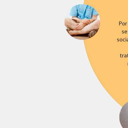
Por 
se
soci
tra