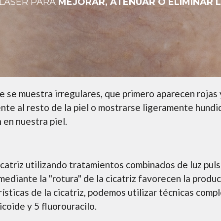
LÁSER PARA
MEJORAR, ATENUAR O ELIMINAR L
que se muestra irregulares, que primero aparecen rojas
te al resto de la piel o mostrarse ligeramente hundid
 en nuestra piel.
icatriz utilizando tratamientos combinados de luz pul
ediante la "rotura" de la cicatriz favorecen la produ
rísticas de la cicatriz, podemos utilizar técnicas comp
icoide y 5 fluorouracilo.