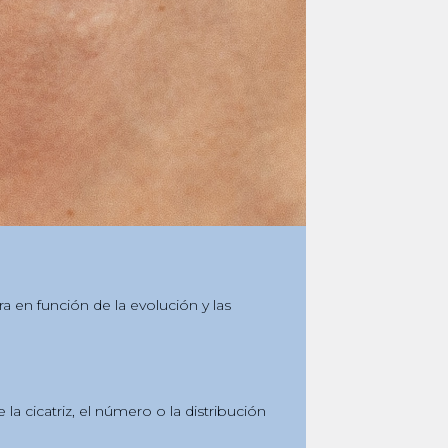
 en función de la evolución y las
 cicatriz, el número o la distribución