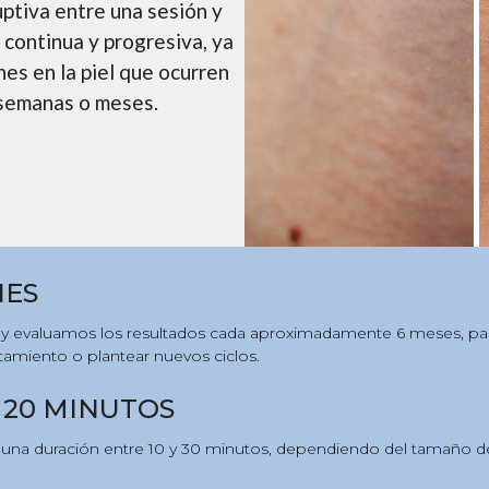
ptiva entre una sesión y
 continua y progresiva, ya
es en la piel que ocurren
 semanas o meses.
NES
 y evaluamos los resultados cada aproximadamente 6 meses, para
atamiento o plantear nuevos ciclos.
 20 MINUTOS
a duración entre 10 y 30 minutos, dependiendo del tamaño de la