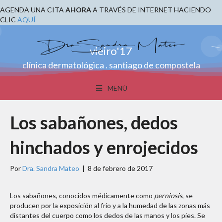
AGENDA UNA CITA
AHORA
A TRAVÉS DE INTERNET HACIENDO
CLIC
AQUÍ
vieiro'17
clínica dermatológica . santiago de compostela
MENÚ
Los sabañones, dedos
hinchados y enrojecidos
Por
Dra. Sandra Mateo
|
8 de febrero de 2017
Los sabañones, conocidos médicamente como
perniosis
, se
producen por la exposición al frío y a la humedad de las zonas más
distantes del cuerpo como los dedos de las manos y los pies. Se