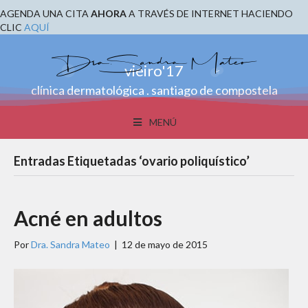
AGENDA UNA CITA
AHORA
A TRAVÉS DE INTERNET HACIENDO
CLIC
AQUÍ
vieiro'17
clínica dermatológica . santiago de compostela
MENÚ
Entradas Etiquetadas ‘ovario poliquístico’
Acné en adultos
Por
Dra. Sandra Mateo
|
12 de mayo de 2015